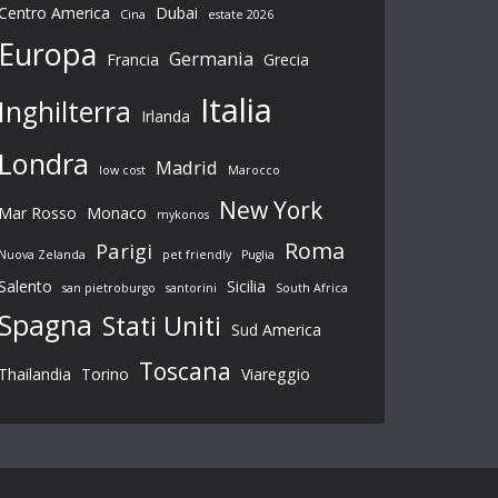
Centro America
Dubai
Cina
estate 2026
Europa
Germania
Francia
Grecia
Italia
Inghilterra
Irlanda
Londra
Madrid
low cost
Marocco
New York
Mar Rosso
Monaco
mykonos
Roma
Parigi
Nuova Zelanda
pet friendly
Puglia
Salento
Sicilia
san pietroburgo
santorini
South Africa
Spagna
Stati Uniti
Sud America
Toscana
Thailandia
Torino
Viareggio