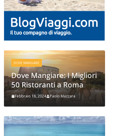
DOVE MANGI
DOVE MANGIARE
Cosa M
Dove Mangiare: I Migliori
dai Pia
50 Ristoranti a Roma
Esotici
Febbraio 18, 2024
Paolo Mazzara
Febbraio 1