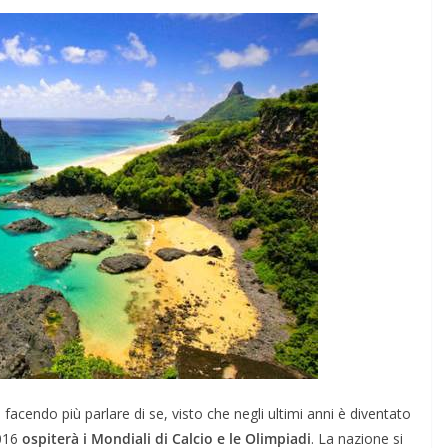
DOVE MANGIARE
nti di
Migliori Ristoranti di
Piatti
Londra 2026: Dove
ni
Mangiare
Marzo 18, 2026
Redazione BlogViaggi.com
 BlogViaggi.com
 facendo più parlare di se, visto che negli ultimi anni è diventato
2016
ospiterà i Mondiali di Calcio e le Olimpiadi
. La nazione si