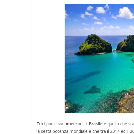
DOVE MANGIARE
I Migliori Ristora
Amsterdam: dai 
Tipici alle Fusio
Gourmet
Febbraio 4, 2024
Redazione
Tra i paesi sudamericani, il
Brasile
è quello che sta
la sesta potenza mondiale e che tra il 2014 ed il 