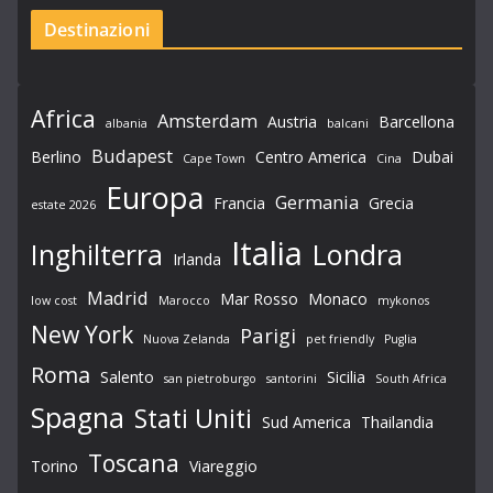
Destinazioni
Africa
Amsterdam
Austria
Barcellona
albania
balcani
Budapest
Berlino
Centro America
Dubai
Cape Town
Cina
Europa
Germania
Francia
Grecia
estate 2026
Italia
Londra
Inghilterra
Irlanda
Madrid
Mar Rosso
Monaco
low cost
Marocco
mykonos
New York
Parigi
Nuova Zelanda
pet friendly
Puglia
Roma
Salento
Sicilia
san pietroburgo
santorini
South Africa
Spagna
Stati Uniti
Sud America
Thailandia
Toscana
Torino
Viareggio