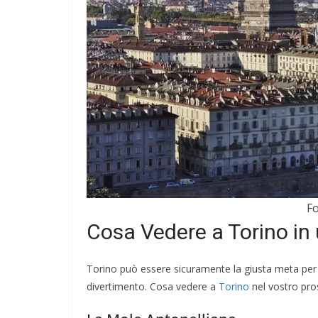
DOVE MANGIARE
I Migliori Ristora
Amsterdam: dai 
Tipici alle Fusio
Gourmet
Fo
Febbraio 4, 2024
Redazione
Cosa Vedere a Torino i
Torino può essere sicuramente la giusta meta per u
divertimento. Cosa vedere a
Torino
nel vostro pr