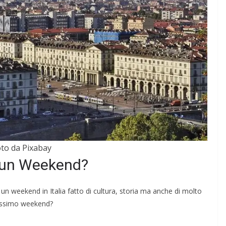
DOVE MANGIARE
nti di
Migliori Ristoranti di
Piatti
Londra 2026: Dove
ni
Mangiare
to da Pixabay
Marzo 18, 2026
Redazione BlogViaggi.com
 BlogViaggi.com
n un Weekend?
n weekend in Italia fatto di cultura, storia ma anche di molto
ossimo weekend?