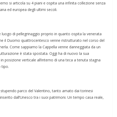
no si articola su 4 piani e ospita una infinita collezione senza
ana ed europea degli ultimi secoli.
te luogo di pellegrinaggio proprio in quanto ospita la venerata
one il Duomo quattrocentesco venne ristrutturato nel corso del
enerla. Come sappiamo la Cappella venne danneggiata da un
trutturazione è stata spostata. Oggi ha di nuovo la sua
n posizione verticale all’interno di una teca a tenuta stagna
 tipo.
o stupendo parco del Valentino, tanto amato dai torinesi
 inserito dall’Unesco tra i suoi patrimoni. Un tempo casa reale,