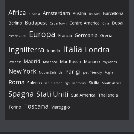
Africa
Amsterdam
Austria
Barcellona
albania
balcani
Budapest
Berlino
Centro America
Dubai
Cape Town
Cina
Europa
Germania
Francia
Grecia
estate 2026
Italia
Londra
Inghilterra
Irlanda
Madrid
Mar Rosso
Monaco
low cost
Marocco
mykonos
New York
Parigi
Nuova Zelanda
pet friendly
Puglia
Roma
Salento
Sicilia
san pietroburgo
santorini
South Africa
Spagna
Stati Uniti
Sud America
Thailandia
Toscana
Torino
Viareggio