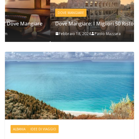
DOVE MANGIARE
e
Dove Mangiare: I Migliori 50 Ristoranti a Roma
Febbraio 18, 2024
Paolo Mazzara
ALBANIA
IDEE DI VIAGGIO