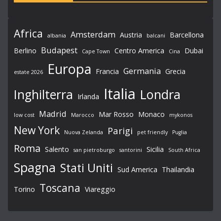
Africa
Amsterdam
Austria
Barcellona
albania
balcani
Budapest
Berlino
Centro America
Dubai
Cape Town
Cina
Europa
Germania
Francia
Grecia
estate 2026
Italia
Londra
Inghilterra
Irlanda
Madrid
Mar Rosso
Monaco
low cost
Marocco
mykonos
New York
Parigi
Nuova Zelanda
pet friendly
Puglia
Roma
Salento
Sicilia
san pietroburgo
santorini
South Africa
Spagna
Stati Uniti
Sud America
Thailandia
Toscana
Torino
Viareggio