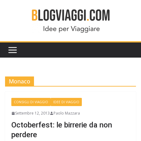
Salta
al
contenuto
Monaco
CONSIGLI DI VIAGGIO
IDEE DI VIAGGIO
Settembre 12, 2013
Paolo Mazzara
Octoberfest: le birrerie da non
perdere