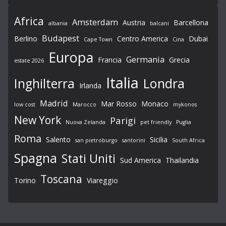
Africa
Amsterdam
Austria
Barcellona
albania
balcani
Budapest
Berlino
Centro America
Dubai
Cape Town
Cina
Europa
Germania
Francia
Grecia
estate 2026
Italia
Londra
Inghilterra
Irlanda
Madrid
Mar Rosso
Monaco
low cost
Marocco
mykonos
New York
Parigi
Nuova Zelanda
pet friendly
Puglia
Roma
Salento
Sicilia
san pietroburgo
santorini
South Africa
Spagna
Stati Uniti
Sud America
Thailandia
Toscana
Torino
Viareggio