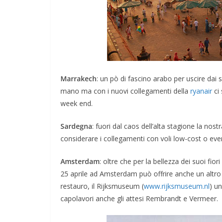
DOVE MANGIARE
Marrakech
: un pò di fascino arabo per uscire dai
I Migliori Ristora
mano ma con i nuovi collegamenti della
ryanair
ci
week end.
Amsterdam: dai 
Tipici alle Fusio
Sardegna
: fuori dal caos dell’alta stagione la no
Gourmet
considerare i collegamenti con voli low-cost o eve
Febbraio 4, 2024
Redazione
Amsterdam
: oltre che per la bellezza dei suoi fi
25 aprile ad Amsterdam può offrire anche un altro v
restauro, il Rijksmuseum (
www.rijksmuseum.nl
) u
capolavori anche gli attesi Rembrandt e Vermeer.