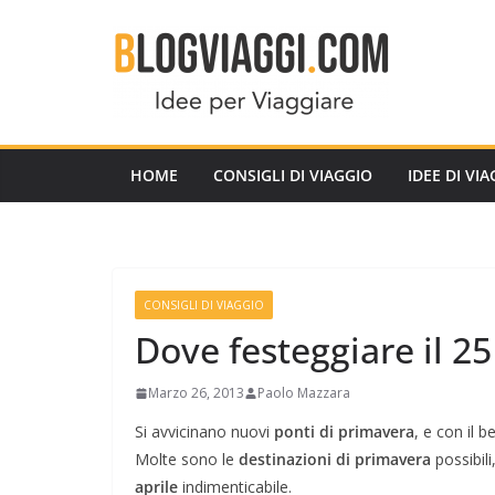
Salta
al
contenuto
HOME
CONSIGLI DI VIAGGIO
IDEE DI VI
CONSIGLI DI VIAGGIO
Dove festeggiare il 25
Marzo 26, 2013
Paolo Mazzara
Si avvicinano nuovi
ponti di primavera
, e con il b
Molte sono le
destinazioni di primavera
possibil
aprile
indimenticabile.