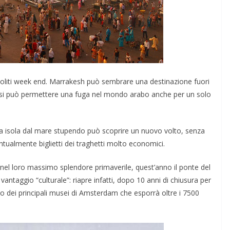
 soliti week end. Marrakesh può sembrare una destinazione fuori
DOVE MANGIARE
nti di
 si può permettere una fuga nel mondo arabo anche per un solo
Migliori Ristoranti di
Piatti
Londra 2026: Dove
ni
stra isola dal mare stupendo può scoprire un nuovo volto, senza
Mangiare
ntualmente biglietti dei traghetti molto economici.
Marzo 18, 2026
Redazione BlogViaggi.com
 BlogViaggi.com
ori nel loro massimo splendore primaverile, quest’anno il ponte del
antaggio “culturale”: riapre infatti, dopo 10 anni di chiusura per
no dei principali musei di Amsterdam che esporrà oltre i 7500