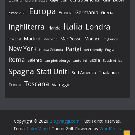
Cape Town
Cina
Europa
Germania
Francia
Grecia
estate 2026
Italia
Londra
Inghilterra
Irlanda
Madrid
Mar Rosso
Monaco
low cost
Marocco
mykonos
New York
Parigi
Nuova Zelanda
pet friendly
Puglia
Roma
Salento
Sicilia
san pietroburgo
santorini
South Africa
Spagna
Stati Uniti
Sud America
Thailandia
Toscana
Torino
Viareggio
Copyright © 2026
BlogViaggi.com
. Tutti i diritti riservati.
Tema:
ColorMag
di ThemeGrill. Powered by
WordPress
.