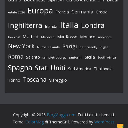
Cape Town
Cina
Europa
Germania
Francia
Grecia
estate 2026
Italia
Londra
Inghilterra
Irlanda
Madrid
Mar Rosso
Monaco
low cost
Marocco
mykonos
New York
Parigi
Nuova Zelanda
pet friendly
Puglia
Roma
Salento
Sicilia
san pietroburgo
santorini
South Africa
Spagna
Stati Uniti
Sud America
Thailandia
Toscana
Torino
Viareggio
Copyright © 2026
BlogViaggi.com
. Tutti i diritti riservati.
Tema:
ColorMag
di ThemeGrill. Powered by
WordPress
.