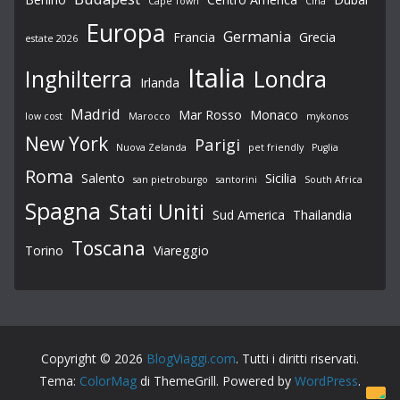
Cape Town
Cina
Europa
Germania
Francia
Grecia
estate 2026
Italia
Londra
Inghilterra
Irlanda
Madrid
Mar Rosso
Monaco
low cost
Marocco
mykonos
New York
Parigi
Nuova Zelanda
pet friendly
Puglia
Roma
Salento
Sicilia
san pietroburgo
santorini
South Africa
Spagna
Stati Uniti
Sud America
Thailandia
Toscana
Torino
Viareggio
Copyright © 2026
BlogViaggi.com
. Tutti i diritti riservati.
Tema:
ColorMag
di ThemeGrill. Powered by
WordPress
.