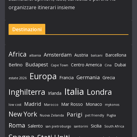
organizzare itinerari insieme
Destinazioni
Africa
Amsterdam
Austria
Barcellona
albania
balcani
Budapest
Berlino
Centro America
Dubai
Cape Town
Cina
Europa
Germania
Francia
Grecia
estate 2026
Italia
Londra
Inghilterra
Irlanda
Madrid
Mar Rosso
Monaco
low cost
Marocco
mykonos
New York
Parigi
Nuova Zelanda
pet friendly
Puglia
Roma
Salento
Sicilia
san pietroburgo
santorini
South Africa