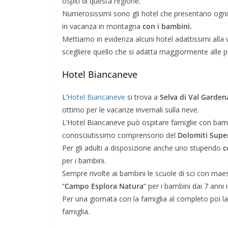
ospiti di questa regione.
Numerosissimi sono gli hotel che presentano ogni ca
in vacanza in montagna
con i bambini.
Mettiamo in evidenza alcuni hotel adattissimi all
scegliere quello che si adatta maggiormente alle p
Hotel Biancaneve
L’
Hotel Biancaneve
si trova a
Selva di Val Garden
ottimo per le vacanze invernali sulla neve.
L’Hotel Biancaneve può ospitare famiglie con bambin
conosciutissimo comprensorio del
Dolomiti Supe
Per gli adulti a disposizione anche uno stupendo
c
per i bambini.
Sempre rivolte ai bambini le scuole di sci con maes
“
Campo Esplora Natura
” per i bambini dai 7 anni i
Per una giornata con la famiglia al completo poi l
famiglia.