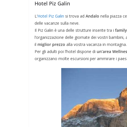
Hotel Piz Galin
L’
Hotel Piz Galin
si trova ad
Andalo
nella piazza c
delle vacanze sulla neve.
Il Piz Galin è una delle strutture inserite tra i
family
l’organizzazione delle giornate dei vostri bambini,
DOVE MANGIARE
il
miglior prezzo
alla vostra vacanza in montagna.
I Migliori Ristora
Per gli adulti poi l’hotel dispone di
un’area Wellne
organizzano molte escursioni per ammirare i paesa
Amsterdam: dai 
Tipici alle Fusio
Gourmet
Febbraio 4, 2024
Redazione