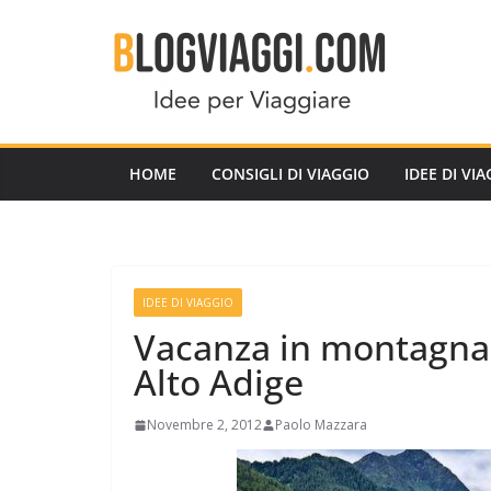
Salta
al
contenuto
HOME
CONSIGLI DI VIAGGIO
IDEE DI VI
IDEE DI VIAGGIO
Vacanza in montagna c
Alto Adige
Novembre 2, 2012
Paolo Mazzara