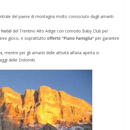
entrale del paese di montagna molto conosciuto dagli amanti
 hotel
del Trentino Alto Adige con comodo Baby Club per
 aree gioco, e soprattutto
offerte “Piano Famiglia”
per garantire
DOVE MANGIARE
nti di
ss
, mentre per gli amanti delle attività all’aria aperta si
ggi delle Dolomiti.
Migliori Ristoranti di
Piatti
Londra 2026: Dove
ni
Mangiare
Marzo 18, 2026
Redazione BlogViaggi.com
 BlogViaggi.com