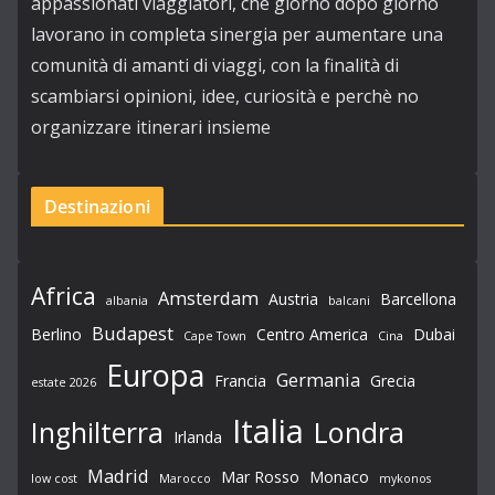
appassionati viaggiatori, che giorno dopo giorno
lavorano in completa sinergia per aumentare una
comunità di amanti di viaggi, con la finalità di
scambiarsi opinioni, idee, curiosità e perchè no
organizzare itinerari insieme
Destinazioni
Africa
Amsterdam
Austria
Barcellona
albania
balcani
Budapest
Berlino
Centro America
Dubai
Cape Town
Cina
Europa
Germania
Francia
Grecia
estate 2026
Italia
Londra
Inghilterra
Irlanda
Madrid
Mar Rosso
Monaco
low cost
Marocco
mykonos