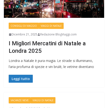
CONSIGLI DI VIAGGIO
VIAGGI DI NATALE
Dicembre 21, 2025
Redazione BlogViaggi.com
I Migliori Mercatini di Natale a
Londra 2025
Londra a Natale è pura magia. Le strade si illuminano,
l’aria profuma di spezie e vin brulé, le vetrine diventano
Leggi tutto
VACANZE NEVE
VIAGGI DI NATALE