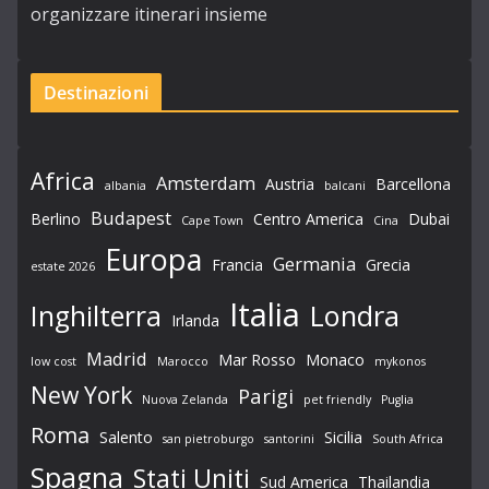
organizzare itinerari insieme
Destinazioni
Africa
Amsterdam
Austria
Barcellona
albania
balcani
Budapest
Berlino
Centro America
Dubai
Cape Town
Cina
Europa
Germania
Francia
Grecia
estate 2026
Italia
Londra
Inghilterra
Irlanda
Madrid
Mar Rosso
Monaco
low cost
Marocco
mykonos
New York
Parigi
Nuova Zelanda
pet friendly
Puglia
Roma
Salento
Sicilia
san pietroburgo
santorini
South Africa
Spagna
Stati Uniti
Sud America
Thailandia