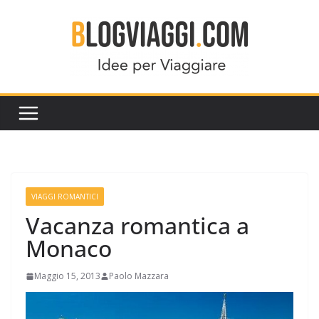
Salta
al
contenuto
VIAGGI ROMANTICI
Vacanza romantica a
Monaco
Maggio 15, 2013
Paolo Mazzara