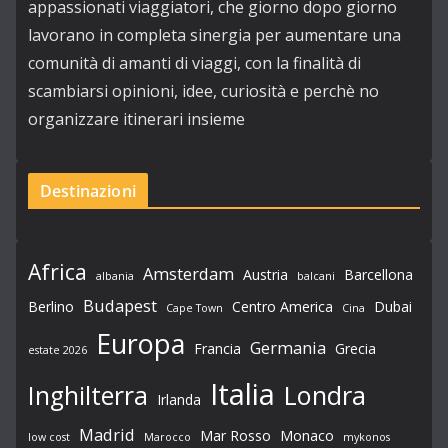
appassionati viaggiatori, che giorno dopo giorno
lavorano in completa sinergia per aumentare una
comunità di amanti di viaggi, con la finalità di
scambiarsi opinioni, idee, curiosità e perchè no
organizzare itinerari insieme
Destinazioni
Africa
Amsterdam
Austria
Barcellona
albania
balcani
Budapest
Berlino
Centro America
Dubai
Cape Town
Cina
Europa
Germania
Francia
Grecia
estate 2026
Italia
Londra
Inghilterra
Irlanda
Madrid
Mar Rosso
Monaco
low cost
Marocco
mykonos