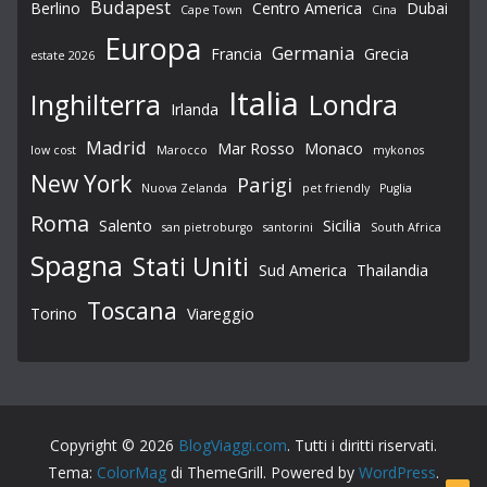
Budapest
Berlino
Centro America
Dubai
Cape Town
Cina
Europa
Germania
Francia
Grecia
estate 2026
Italia
Londra
Inghilterra
Irlanda
Madrid
Mar Rosso
Monaco
low cost
Marocco
mykonos
New York
Parigi
Nuova Zelanda
pet friendly
Puglia
Roma
Salento
Sicilia
san pietroburgo
santorini
South Africa
Spagna
Stati Uniti
Sud America
Thailandia
Toscana
Torino
Viareggio
Copyright © 2026
BlogViaggi.com
. Tutti i diritti riservati.
Tema:
ColorMag
di ThemeGrill. Powered by
WordPress
.