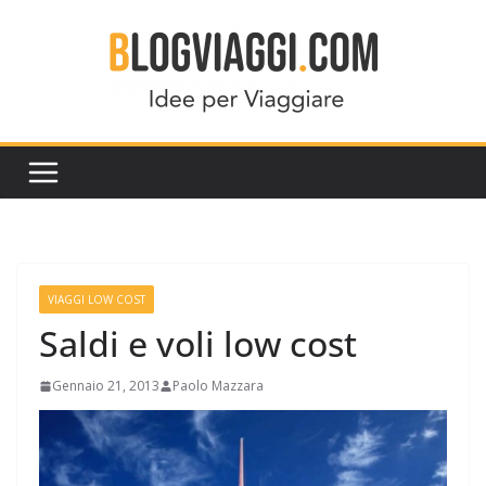
Salta
al
contenuto
VIAGGI LOW COST
Saldi e voli low cost
Gennaio 21, 2013
Paolo Mazzara