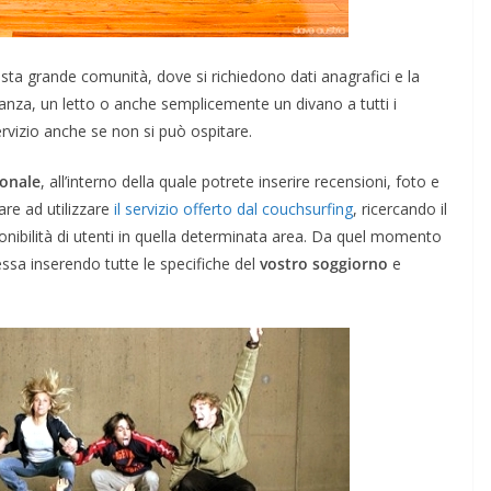
esta grande comunità, dove si richiedono dati anagrafici e la
tanza, un letto o anche semplicemente un divano a tutti i
rvizio anche se non si può ospitare.
sonale
, all’interno della quale potrete inserire recensioni, foto e
DOVE MANGIARE
nti di
re ad utilizzare
il servizio offerto dal couchsurfing
, ricercando il
Migliori Ristoranti di
Piatti
onibilità di utenti in quella determinata area. Da quel momento
essa inserendo tutte le specifiche del
vostro soggiorno
e
Londra 2026: Dove
ni
Mangiare
Marzo 18, 2026
Redazione BlogViaggi.com
 BlogViaggi.com