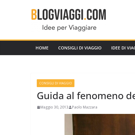
Salta
al
contenuto
HOME
CONSIGLI DI VIAGGIO
IDEE DI VI
CONSIGLI DI VIAGGIO
Guida al fenomeno de
Maggio 30, 2013
Paolo Mazzara