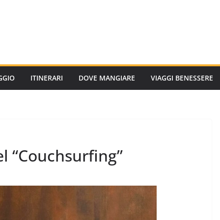
AGGIO
ITINERARI
DOVE MANGIARE
VIAGGI BENESSERE
l “Couchsurfing”