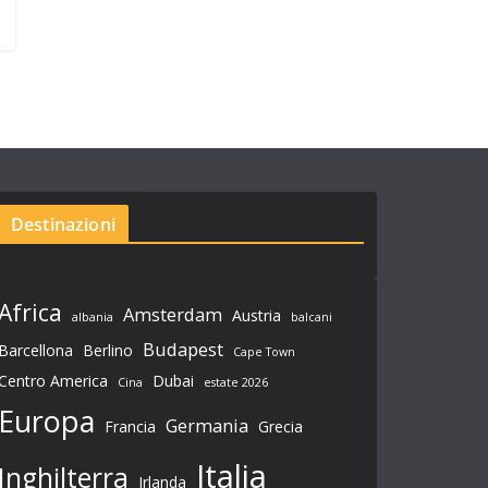
Destinazioni
Africa
Amsterdam
Austria
albania
balcani
Budapest
Barcellona
Berlino
Cape Town
Centro America
Dubai
Cina
estate 2026
Europa
Germania
Francia
Grecia
Italia
Inghilterra
Irlanda