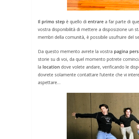
Il primo step
è quello di
entrare
a far parte di qu
vostra disponibilità di mettere a disposizione un s
membri della comunità, è possibile usufruire del se
DOVE MANGIARE
Da questo memento avrete la vostra
pagina per
I Migliori Ristora
storie su di voi, da quel momento potrete comincia
Amsterdam: dai 
la
location
dove volete andare, verificando le disp
dovrete solamente contattare l’utente che vi inter
Tipici alle Fusio
aspettare…
Gourmet
Febbraio 4, 2024
Redazione