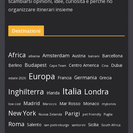
scambiarsi opinioni, idee, curiosità e perchè no
organizzare itinerari insieme
Destinazioni
Africa
Amsterdam
Austria
Barcellona
albania
balcani
Budapest
Berlino
Centro America
Dubai
Cape Town
Cina
Europa
Germania
Francia
Grecia
estate 2026
Italia
Londra
Inghilterra
Irlanda
Madrid
Mar Rosso
Monaco
low cost
Marocco
mykonos
New York
Parigi
Nuova Zelanda
pet friendly
Puglia
Roma
Salento
Sicilia
san pietroburgo
santorini
South Africa