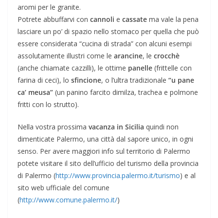
aromi per le granite.
Potrete abbuffarvi con
cannoli
e
cassate
ma vale la pena
lasciare un po’ di spazio nello stomaco per quella che può
essere considerata “cucina di strada” con alcuni esempi
assolutamente illustri come le
arancine
, le
crocchè
(anche chiamate cazzilli), le ottime
panelle
(frittelle con
farina di ceci), lo
sfincione
, o l’ultra tradizionale
“u pane
ca’ meusa”
(un panino farcito dimilza, trachea e polmone
fritti con lo strutto).
Nella vostra prossima
vacanza in Sicilia
quindi non
dimenticate Palermo, una città dal sapore unico, in ogni
senso. Per avere maggiori info sul territorio di Palermo
potete visitare il sito dell’ufficio del turismo della provincia
di Palermo (
http://www.provincia.palermo.it/turismo
) e al
sito web ufficiale del comune
(
http://www.comune.palermo.it/
)