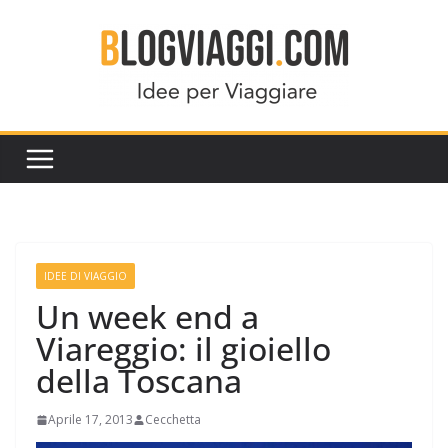
Salta
al
contenuto
IDEE DI VIAGGIO
Un week end a
Viareggio: il gioiello
della Toscana
Aprile 17, 2013
Cecchetta