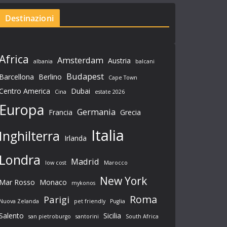
Destinazioni
Africa
Amsterdam
Austria
albania
balcani
Budapest
Barcellona
Berlino
Cape Town
Centro America
Dubai
Cina
estate 2026
Europa
Germania
Francia
Grecia
Italia
Inghilterra
Irlanda
Londra
Madrid
low cost
Marocco
New York
Mar Rosso
Monaco
mykonos
Roma
Parigi
Nuova Zelanda
pet friendly
Puglia
Salento
Sicilia
san pietroburgo
santorini
South Africa