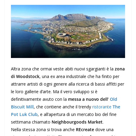
Altra zona che ormai veste abiti nuovi sgargianti è la
zona
di Woodstock
, una ex area industriale che ha finito per
attrarre artisti di ogni genere alla ricerca di bassi affitti per
le loro gallerie d’arte. Ma il vero sviluppo si è
definitivamente avuto con la
messa a nuovo dell’
Old
Biscuit Mill
, che contiene anche il trendy
ristorante
The
Pot Luk Club
, e all’apertura di un mercato bio del fine
settimana chiamato
Neighbourgoods Market
.
Nella stessa zona si trova anche
REcreate
dove una