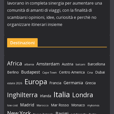
lavorano in completa sinergia per aumentare una
comunità di amanti di viaggi, con la finalità di
scambiarsi opinioni, idee, curiosità e perchè no
organizzare itinerari insieme
Destinazioni
Africa
Amsterdam
Austria
Barcellona
albania
balcani
Budapest
Berlino
Centro America
Dubai
Cape Town
Cina
Europa
Germania
Francia
Grecia
estate 2026
Italia
Londra
Inghilterra
Irlanda
Madrid
Mar Rosso
Monaco
low cost
Marocco
mykonos
New York
Parigi